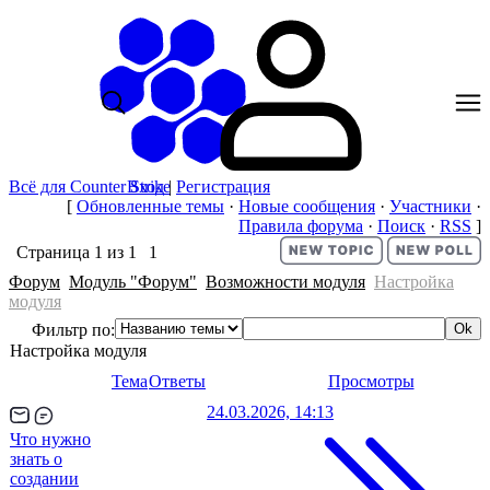
Всё для Counter Strike
Вход
|
Регистрация
[
Обновленные темы
·
Новые сообщения
·
Участники
·
Правила форума
·
Поиск
·
RSS
]
Страница
1
из
1
1
Форум
Модуль "Форум"
Возможности модуля
Настройка
модуля
Фильтр по:
Настройка модуля
Тема
Ответы
Просмотры
24.03.2026, 14:13
Что нужно
знать о
создании