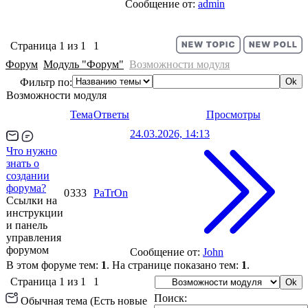
Сообщение от:
admin
Страница
1
из
1
1
Форум
Модуль "Форум"
Возможности модуля
Фильтр по:
Возможности модуля
Тема
Ответы
Просмотры
24.03.2026, 14:13
Что нужно
знать о
создании
форума?
0
333
PaTrOn
Ссылки на
инструкции
и панель
управления
форумом
Сообщение от:
John
В этом форуме тем:
1
. На странице показано тем:
1
.
Страница
1
из
1
1
Поиск:
Обычная тема (Есть новые