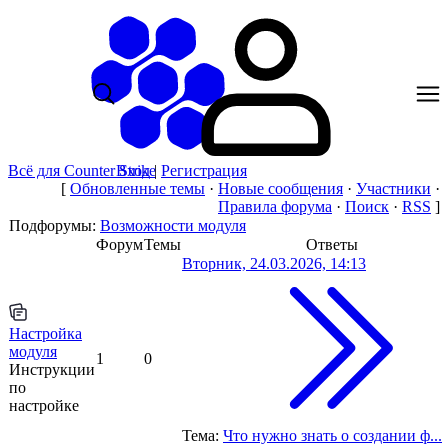
Всё для Counter Strike
Вход
|
Регистрация
[
Обновленные темы
·
Новые сообщения
·
Участники
·
Правила форума
·
Поиск
·
RSS
]
Подфорумы:
Возможности модуля
Форум
Темы
Ответы
Вторник, 24.03.2026, 14:13
Настройка
модуля
1
0
Инструкции
по
настройке
Тема:
Что нужно знать о создании ф...