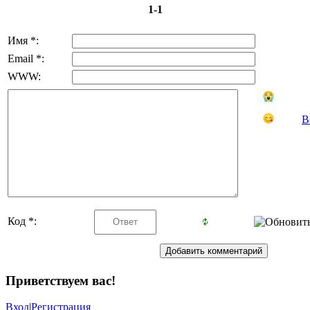
1-1
Имя *:
Email *:
WWW:
В
Код *:
Приветствуем вас
!
Вход
|
Регистрация